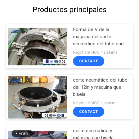
Productos principales
Forma de V de la
máquina del corte
neumático del tubo que
bisela
Negotiate MOQ:1 sistema
CONTACT
corte neumático del tubo
del 12in y máquina que
bisela
Negotiate MOQ:1 sistema
CONTACT
corte neumático y
máquina que bisela,