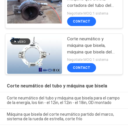
cortadora del tubo del
18in del tubo de 457m m
Negotiate MOQ:1 sistema
CONTACT
Corte neumático y
máquina que bisela,
máquina que bisela del
tubo de SFM 1218 del
Negotiate MOQ:1 sistema
tubo neumático
CONTACT
Corte neumático del tubo y máquina que bisela
Corte neumático del tubo y máquina que bisela para el campo
de la energía, los 6in - el 12in, el 12in - el 18in, OD montado
Máquina que bisela del corte neumático partido del marco,
sistema de la rueda de estrella, corte frío