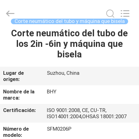
-
2026
Bohyar
Engineering
Material
Corte neumático del tubo y máquina que bisela
Technology(Suzhou)Co.,
Ltd.
Corte neumático del tubo de
HOGAR
All
Rights
Reserved.
los 2in -6in y máquina que
PRODUCTOS
bisela
SOBRE
Lugar de
Suzhou, China
origen:
NOSOTROS
Nombre de la
BHY
marca:
VIAJE
Certificación:
ISO 9001:2008, CE, CU-TR,
DE
ISO14001:2004,OHSAS 18001:2007
LA
Número de
SFM0206P
FÁBRICA
modelo: