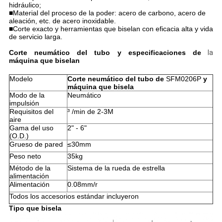
hidráulico;
■Material del proceso de la poder: acero de carbono, acero de
aleación, etc. de acero inoxidable.
■Corte exacto y herramientas que biselan con eficacia alta y vida
de servicio larga.
Corte neumático del tubo y
especificaciones
de
la
máquina que biselan
Modelo
Corte neumático del tubo de
SFM0206P
y
máquina que bisela
Modo de la
Neumático
impulsión
Requisitos del
³ /min de 2-3M
aire
Gama del uso
2" - 6"
(O.D.)
Grueso de pared
≤30mm
Peso neto
35kg
Método de la
Sistema de la rueda de estrella
alimentación
Alimentación
0.08mm/r
Todos los accesorios estándar incluyeron
Tipo que bisela