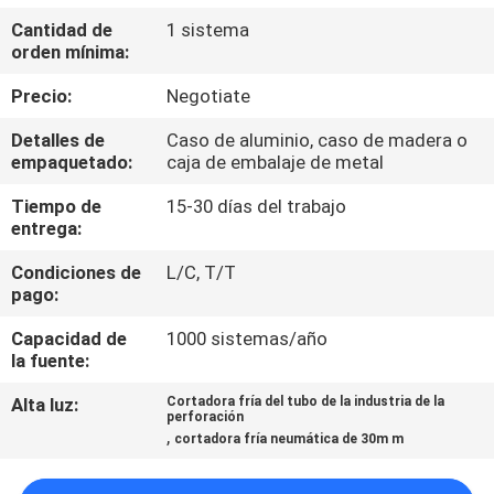
Cantidad de
1 sistema
CONTROL
orden mínima:
DE
Precio:
Negotiate
CALIDAD
Detalles de
Caso de aluminio, caso de madera o
empaquetado:
caja de embalaje de metal
MAPA
Tiempo de
15-30 días del trabajo
entrega:
DEL
SITIO
Condiciones de
L/C, T/T
pago:
POLÍTICAS
Capacidad de
1000 sistemas/año
la fuente:
DE
Alta luz:
Cortadora fría del tubo de la industria de la
PRIVACIDAD
perforación
,
cortadora fría neumática de 30m m