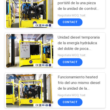
portátil de la una pieza
de la unidad de control
10
de la energía hydráulica
Negotiate MOQ:1set
Máquina que bisela
CONTACT
del tubo neumático
Unidad diesel temporaria
de la energía hydráulica
del doble de poca
velocidad para la planta
Negotiate MOQ:1set
de la caldera, refinería
CONTACT
16
Funcionamiento heated
Trav L cortador
frío del uno mismo diesel
de la unidad de la
estación o de poder de
Negotiate MOQ:1set
la prensa hidráulica del
CONTACT
área