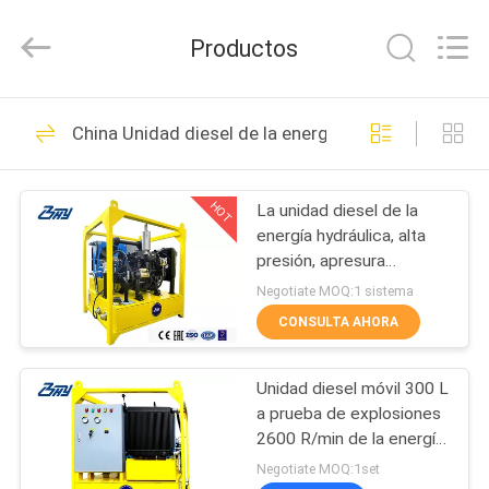
-
2026
Bohyar
Productos
Engineering
Material
Technology(Suzhou)Co.,
Ltd.
HOGAR
All
61
Rights
China Unidad diesel de la energía hydráulica
Reserved.
Corte frío del tubo y
PRODUCTOS
máquina que bisela
HOT
La unidad diesel de la
energía hydráulica, alta
SOBRE
presión, apresura
NOSOTROS
ajustable
Negotiate MOQ:1 sistema
CONSULTA AHORA
59
VIAJE
Corte portátil del
Unidad diesel móvil 300 L
DE
a prueba de explosiones
LA
tubo y máquina que
2600 R/min de la energía
hydráulica
FÁBRICA
Negotiate MOQ:1set
bisela