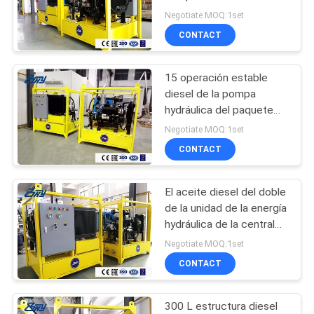
de control de la
Negotiate MOQ:1set
velocidad
CONTACT
65
Corte hidráulico del
15 operación estable
diesel de la pompa
tubo y máquina que
hydráulica del paquete
de poder del Mpa HS36
bisela
Negotiate MOQ:1set
90 l/min
CONTACT
El aceite diesel del doble
18
de la unidad de la energía
máquina que bisela
hydráulica de la central
eléctrica pasa la función
Negotiate MOQ:1set
del tubo eléctrico
CONTACT
300 L estructura diesel