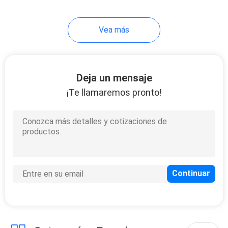
5
Vea más
unidad de potencia
hidráulica
Deja un mensaje
¡Te llamaremos pronto!
10
Unidad diesel de la
energía hydráulica