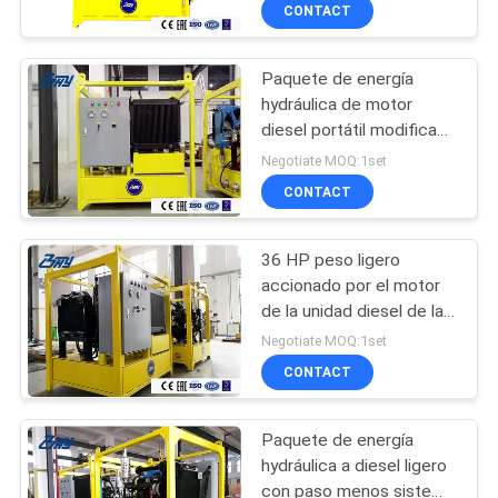
CONTACT
CONTROL
Paquete de energía
DE
80
hydráulica de motor
CALIDAD
diesel portátil modificado
Corte eléctrico del
para requisitos
Negotiate MOQ:1set
tubo y máquina que
particulares para el
MAPA
CONTACT
funcionamiento del
bisela
DEL
campo
36 HP peso ligero
SITIO
accionado por el motor
de la unidad diesel de la
45
energía hydráulica de 28
POLÍTICAS
Negotiate MOQ:1set
kilovatios 90 l/min
Corte neumático del
CONTACT
DE
PRIVACIDAD
tubo y máquina que
Paquete de energía
bisela
hydráulica a diesel ligero
con paso menos sistema