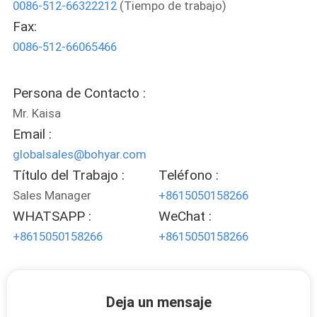
0086-512-66322212
(Tiempo de trabajo)
Fax:
CONTROL
0086-512-66065466
DE
CALIDAD
Persona de Contacto :
Mr. Kaisa
MAPA
Email :
DEL
globalsales@bohyar.com
SITIO
Título del Trabajo :
Teléfono :
Sales Manager
+8615050158266
WHATSAPP :
WeChat :
POLÍTICAS
+8615050158266
+8615050158266
DE
PRIVACIDAD
Deja un mensaje