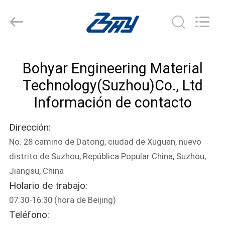
-
2026
Bohyar
Engineering
Material
Technology(Suzhou)Co.,
Ltd.
HOGAR
All
Rights
Bohyar Engineering Material
Reserved.
PRODUCTOS
Technology(Suzhou)Co., Ltd
Información de contacto
SOBRE
Dirección:
NOSOTROS
No. 28 camino de Datong, ciudad de Xuguan, nuevo
distrito de Suzhou, República Popular China, Suzhou,
VIAJE
Jiangsu, China
DE
Holario de trabajo:
LA
07:30-16:30 (hora de Beijing)
Teléfono:
FÁBRICA