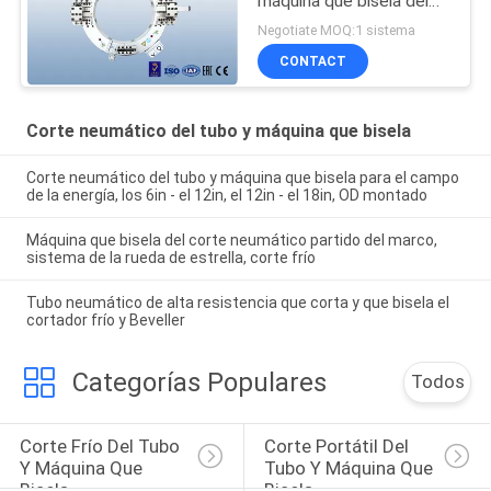
máquina que bisela del
tubo de SFM 1218 del
Negotiate MOQ:1 sistema
tubo neumático
CONTACT
Corte neumático del tubo y máquina que bisela
Corte neumático del tubo y máquina que bisela para el campo
de la energía, los 6in - el 12in, el 12in - el 18in, OD montado
Máquina que bisela del corte neumático partido del marco,
sistema de la rueda de estrella, corte frío
Tubo neumático de alta resistencia que corta y que bisela el
cortador frío y Beveller
Categorías Populares
Todos
Corte Frío Del Tubo 
Corte Portátil Del 
Y Máquina Que 
Tubo Y Máquina Que 
Bisela
Bisela