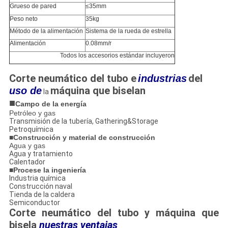
Grueso de pared
≤35mm
Peso neto
35kg
Método de la alimentación
Sistema de la rueda de estrella
Alimentación
0.08mm/r
Todos los accesorios estándar incluyeron
Corte neumático del tubo e
del
industrias
máquina que biselan
uso de
la
■
Campo de la energía
Petróleo y gas
Transmisión de la tubería, Gathering&Storage
Petroquímica
■
Construcción y material de construcción
Agua y gas
Agua y tratamiento
Calentador
■
Procese la ingeniería
Industria química
Construcción naval
Tienda de la caldera
Semiconductor
Corte neumático del tubo y máquina que
bisela
nuestras ventajas