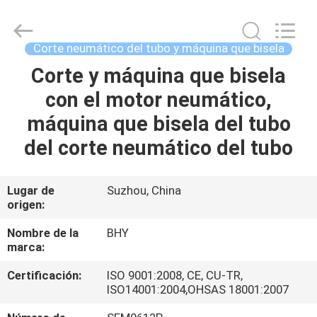
-
2026
Bohyar
Engineering
Material
Corte neumático del tubo y máquina que bisela
Technology(Suzhou)Co.,
Ltd.
Corte y máquina que bisela
HOGAR
All
Rights
Reserved.
con el motor neumático,
PRODUCTOS
máquina que bisela del tubo
del corte neumático del tubo
SOBRE
NOSOTROS
Lugar de
Suzhou, China
origen:
VIAJE
Nombre de la
BHY
marca:
DE
Certificación:
ISO 9001:2008, CE, CU-TR,
LA
ISO14001:2004,OHSAS 18001:2007
FÁBRICA