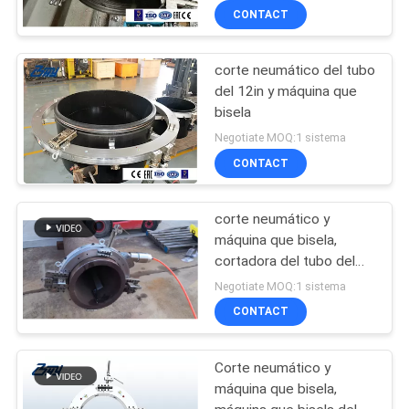
CONTACT
corte neumático del tubo
del 12in y máquina que
bisela
Negotiate MOQ:1 sistema
CONTACT
corte neumático y
máquina que bisela,
cortadora del tubo del
18in del tubo de 457m m
Negotiate MOQ:1 sistema
CONTACT
Corte neumático y
máquina que bisela,