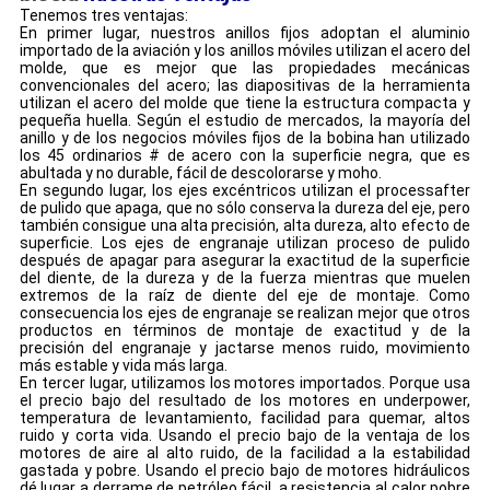
Tenemos tres ventajas:
En primer lugar, nuestros anillos fijos adoptan el aluminio
importado de la aviación y los anillos móviles utilizan el acero del
molde, que es mejor que las propiedades mecánicas
convencionales del acero; las diapositivas de la herramienta
utilizan el acero del molde que tiene la estructura compacta y
pequeña huella. Según el estudio de mercados, la mayoría del
anillo y de los negocios móviles fijos de la bobina han utilizado
los 45 ordinarios # de acero con la superficie negra, que es
abultada y no durable, fácil de descolorarse y moho.
En segundo lugar, los ejes excéntricos utilizan el processafter
de pulido que apaga, que no sólo conserva la dureza del eje, pero
también consigue una alta precisión, alta dureza, alto efecto de
superficie. Los ejes de engranaje utilizan proceso de pulido
después de apagar para asegurar la exactitud de la superficie
del diente, de la dureza y de la fuerza mientras que muelen
extremos de la raíz de diente del eje de montaje. Como
consecuencia los ejes de engranaje se realizan mejor que otros
productos en términos de montaje de exactitud y de la
precisión del engranaje y jactarse menos ruido, movimiento
más estable y vida más larga.
En tercer lugar, utilizamos los motores importados. Porque usa
el precio bajo del resultado de los motores en underpower,
temperatura de levantamiento, facilidad para quemar, altos
ruido y corta vida. Usando el precio bajo de la ventaja de los
motores de aire al alto ruido, de la facilidad a la estabilidad
gastada y pobre. Usando el precio bajo de motores hidráulicos
dé lugar a derrame de petróleo fácil, a resistencia al calor pobre