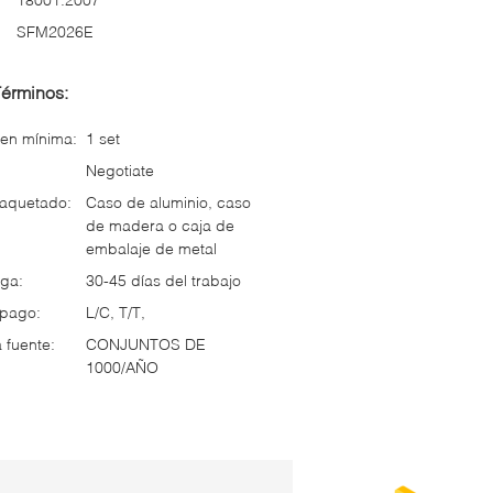
SFM2026E
Términos:
en mínima:
1 set
Negotiate
paquetado:
Caso de aluminio, caso
de madera o caja de
embalaje de metal
ga:
30-45 días del trabajo
 pago:
L/C, T/T,
 fuente:
CONJUNTOS DE
1000/AÑO