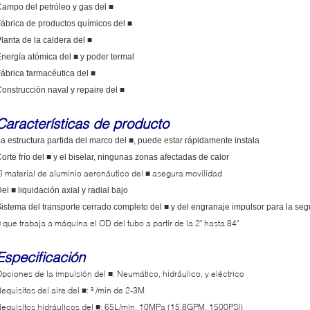
ampo del petróleo y gas del ■
ábrica de productos químicos del ■
lanta de la caldera del ■
nergía atómica del ■ y poder termal
ábrica farmacéutica del ■
onstrucción naval y repaire del ■
Características de producto
a estructura partida del marco del ■, puede estar rápidamente instala
orte frío del
■
y el biselar, ningunas zonas afectadas de calor
l material de aluminio aeronáutico del
asegura movilidad
■
el ■ liquidación axial y radial bajo
istema del transporte cerrado completo del ■ y del engranaje impulsor para la seg
que trabaja a máquina el OD del tubo a partir de la 2" hasta 84"
■
Especificación
pciones de la impulsión del
: Neumático, hidráulico, y eléctrico
■
equisitos del aire del
: ³ /min de 2-3M
■
equisitos hidráulicos del
: 65L/min, 10MPa (15.8GPM, 1500PSI)
■