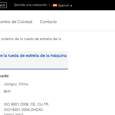
Solicitar una cotización
|
rch
Spanish
ontrol de Calidad
Contacto
l sistema de la rueda de estrella de la
 de la rueda de estrella de la máquina
ucto:
:
Jiangsu, China
BHY
ISO 9001:2008, CE, CU-TR,
ISO14001:2004,OHSAS
18001:2007