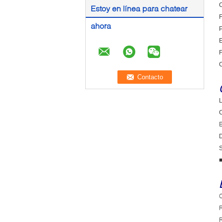
C
Estoy en línea para chatear
F
ahora
P
E
F
C
L
C
E
D
S
O
R
R