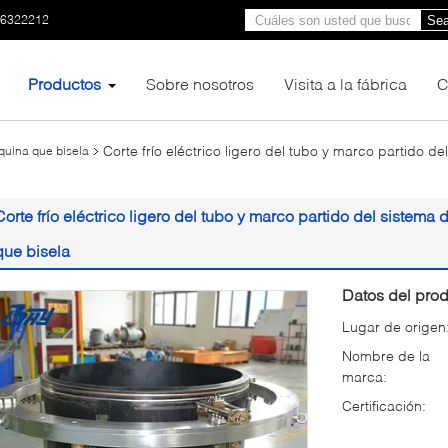
66322212
Sea
Productos
Sobre nosotros
Visita a la fábrica
C
Corte frío eléctrico ligero del tubo y marco partido de
áquina que bisela
Corte frío eléctrico ligero del tubo y marco partido del sistema
que bisela
Datos del prod
Lugar de origen
Nombre de la
marca:
Certificación: