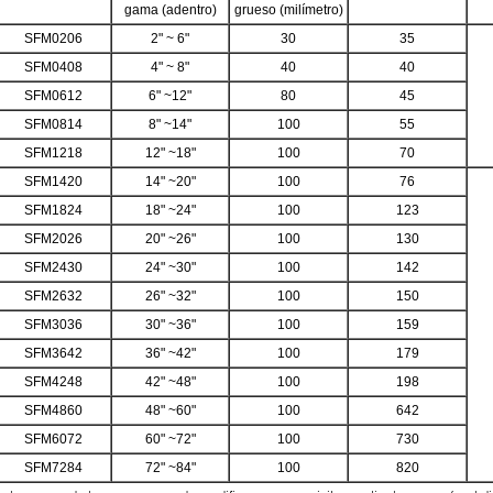
gama (adentro)
grueso (milímetro)
SFM0206
2" ~ 6"
30
35
SFM0408
4" ~ 8"
40
40
SFM0612
6" ~12"
80
45
SFM0814
8" ~14"
100
55
SFM1218
12" ~18"
100
70
SFM1420
14" ~20"
100
76
SFM1824
18" ~24"
100
123
SFM2026
20" ~26"
100
130
SFM2430
24" ~30"
100
142
SFM2632
26" ~32"
100
150
SFM3036
30" ~36"
100
159
SFM3642
36" ~42"
100
179
SFM4248
42" ~48"
100
198
SFM4860
48" ~60"
100
642
SFM6072
60" ~72"
100
730
SFM7284
72" ~84"
100
820