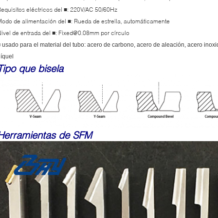
equisitos eléctricos del
: 220V/AC 50/60Hz
■
Modo de alimentación del
: Rueda de estrella, automáticamente
■
ivel de entrada del
: Fixed@0.08mm por círculo
■
 usado para el material del tubo: acero de carbono, acero de aleación, acero inoxi
íquel
Tipo que bisela
Herramientas de SFM