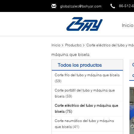
86-512-
globalsales@bohyar.com
Inicio
Inicio
Productos
Corte eléctrico del tubo y m
máquina que bisela
Todos los productos
Corte frío del tubo y máquina que bisela
(59)
Corte portátil del tubo y máquina que
bisela
(59)
Corte eléctrico del tubo y máquina que
bisela
(75)
Corte neumático del tubo y máquina
que bisela
(41)