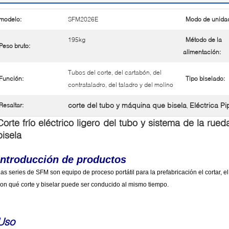
modelo:
SFM2026E
Modo de unida
195kg
Método de la
Peso bruto:
alimentación:
Tubos del corte, del cartabón, del
Función:
Tipo biselado:
contrataladro, del taladro y del molino
corte del tubo y máquina que bisela
Eléctrica P
Resaltar:
,
Corte frío eléctrico ligero del tubo y sistema de la rue
bisela
Introducción de productos
as series de SFM son equipo de proceso portátil para la prefabricación el cortar, el 
on qué corte y biselar puede ser conducido al mismo tiempo.
Uso