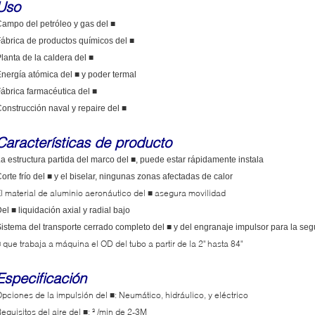
Uso
ampo del petróleo y gas del ■
ábrica de productos químicos del ■
lanta de la caldera del ■
nergía atómica del ■ y poder termal
ábrica farmacéutica del ■
onstrucción naval y repaire del ■
Características de producto
a estructura partida del marco del ■, puede estar rápidamente instala
orte frío del
■
y el biselar, ningunas zonas afectadas de calor
l material de aluminio aeronáutico del
asegura movilidad
■
el ■ liquidación axial y radial bajo
istema del transporte cerrado completo del ■ y del engranaje impulsor para la seg
que trabaja a máquina el OD del tubo a partir de la 2" hasta 84"
■
Especificación
pciones de la impulsión del
: Neumático, hidráulico, y eléctrico
■
equisitos del aire del
: ³ /min de 2-3M
■