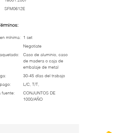
SFM0612E
Términos:
en mínima:
1 set
Negotiate
paquetado:
Caso de aluminio, caso
de madera o caja de
embalaje de metal
ga:
30-45 días del trabajo
 pago:
L/C, T/T,
 fuente:
CONJUNTOS DE
1000/AÑO