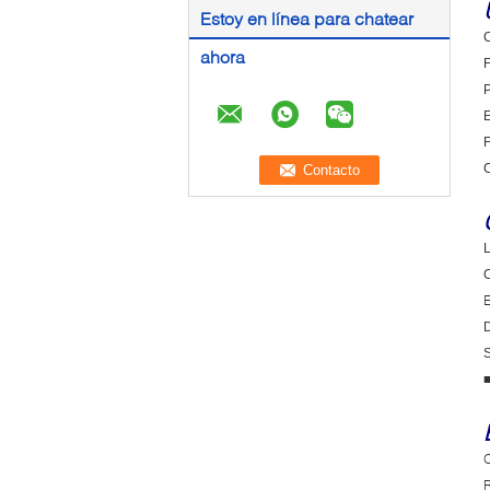
Estoy en línea para chatear
C
ahora
F
P
E
F
C
L
C
E
D
S
O
R