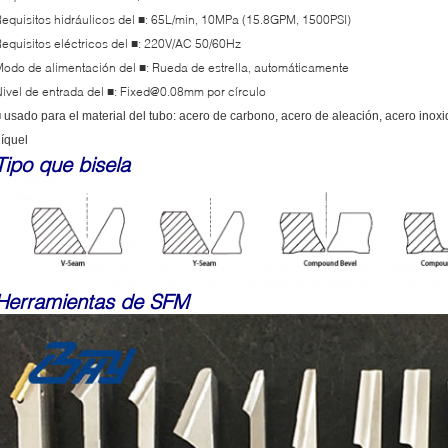
equisitos hidráulicos del
: 65L/min, 10MPa (15.8GPM, 1500PSI)
■
equisitos eléctricos del
: 220V/AC 50/60Hz
■
Modo de alimentación del
: Rueda de estrella, automáticamente
■
ivel de entrada del
: Fixed@0.08mm por círculo
■
 usado para el material del tubo: acero de carbono, acero de aleación, acero inoxi
íquel
Tipo que bisela
Herramientas de SFM