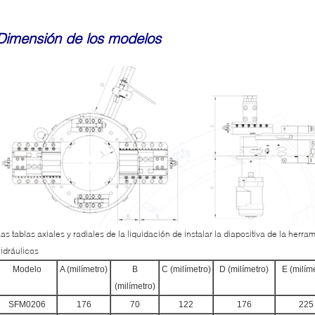
Dimensión de los modelos
as tablas axiales y radiales de la liquidación de instalar la diapositiva de la herr
idráulicos
Modelo
A (milímetro)
B
C (milímetro)
D (milímetro)
E (milím
(milímetro)
SFM0206
176
70
122
176
225