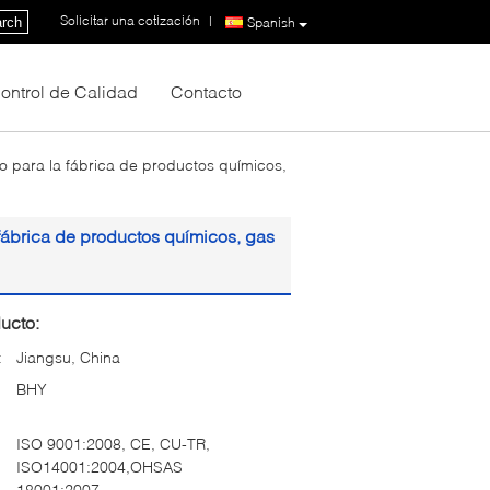
Solicitar una cotización
|
rch
Spanish
ontrol de Calidad
Contacto
ubo para la fábrica de productos químicos,
a fábrica de productos químicos, gas
ucto:
:
Jiangsu, China
BHY
ISO 9001:2008, CE, CU-TR,
ISO14001:2004,OHSAS
18001:2007