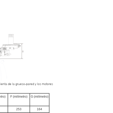
amienta de la grueso-pared y los motores
etro)
F (milímetro)
G (milímetro)
253
164