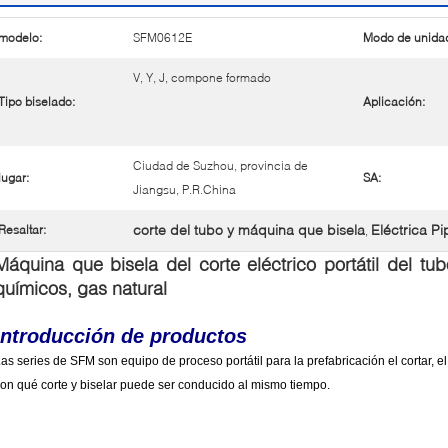
modelo:
SFM0612E
Modo de unida
V, Y, J, compone formado
Tipo biselado:
Aplicación:
Ciudad de Suzhou, provincia de
lugar:
SA:
Jiangsu, P.R.China
corte del tubo y máquina que bisela
Eléctrica P
Resaltar:
,
Máquina que bisela del corte eléctrico portátil del tu
químicos, gas natural
Introducción de productos
as series de SFM son equipo de proceso portátil para la prefabricación el cortar, el 
on qué corte y biselar puede ser conducido al mismo tiempo.