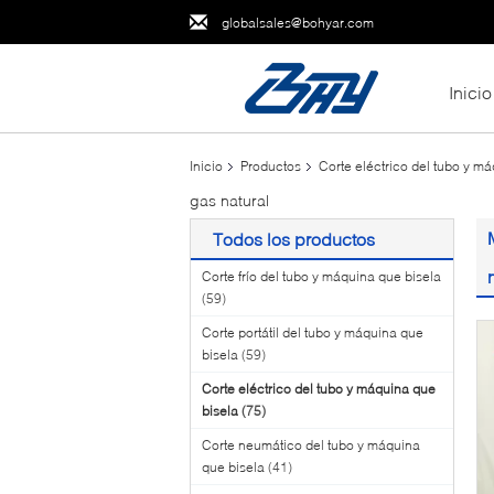
globalsales@bohyar.com
Inicio
Inicio
Productos
Corte eléctrico del tubo y m
gas natural
Todos los productos
Corte frío del tubo y máquina que bisela
(59)
Corte portátil del tubo y máquina que
bisela
(59)
Corte eléctrico del tubo y máquina que
bisela
(75)
Corte neumático del tubo y máquina
que bisela
(41)