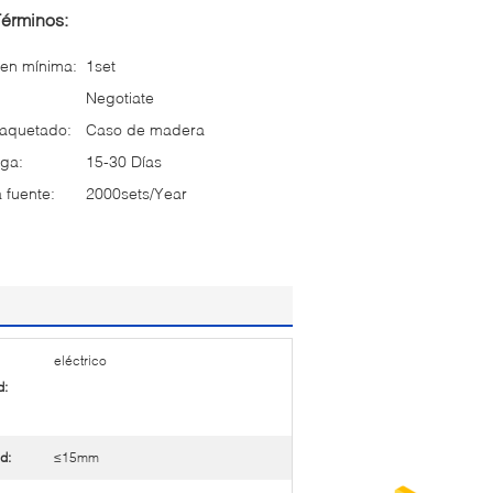
Términos:
en mínima:
1set
Negotiate
paquetado:
Caso de madera
ga:
15-30 Días
 fuente:
2000sets/Year
eléctrico
d:
d:
≤15mm