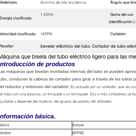
Materiales:
Aluminio de alta resistencia
Ángulo que bise
1.43KW
Gama del uso
Energía clasificada:
(identificación.):
Velocidad clasificada:
16RPM
Cartabón:
beveler eléctrico del tubo
Cortador de tubo eléct
Resaltar:
,
Máquina que bisela del tubo eléctrico ligero para las m
Introducción de productos
Las máquinas que biselan montadas internas del tubo se pueden apreta
tubo, conducen la cabeza de cortador para girar a través de los tubos 
del reductor y entonces del cartabón.
Es actuado por un soldador, que da un
el tubo con una palanca, un trinquete o un torniquete. Dos o más cortadores se fij
justable y depende del material, del grueso de pared y del diámetro.
Información básica.
Marca
Bohyar
Modelo
BPP9E