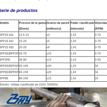
Serie de productos
Modelo
Proceso de la gama
Grueso de pared
Poder clasificado
Velocidad
(IDmm)
(milímetro)
(kilovatio)
(RPM)
BPP1E kit1
12.5-15
≤3
1,43
3-70
BPP1E kit2
15-20
≤5
1,43
3-70
BPP1E kit3
20-28
≤6
1,43
3-70
BPP3E/BPP3P
26-79
≤15
1,43
3-70
BPP3PE
36-90
≤15
1,43
3-50
BPP4E/BPP4P
45-105
≤20
1,43
34
BPP6E/BPP6P
65-159
≤20
1,43
34
BPP9E
80-240
≤15
1,43
16
Electric: Voltaje clasificado de 220V, 50/60Hz