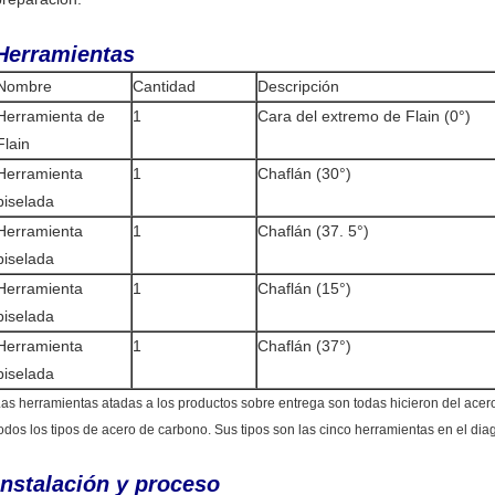
Herramientas
Nombre
Cantidad
Descripción
Herramienta de
1
Cara del extremo de Flain (0°)
Flain
Herramienta
1
Chaflán (30°)
biselada
Herramienta
1
Chaflán (37. 5°)
biselada
Herramienta
1
Chaflán (15°)
biselada
Herramienta
1
Chaflán (37°)
biselada
as herramientas atadas a los productos sobre entrega son todas hicieron del acero
odos los tipos de acero de carbono. Sus tipos son las cinco herramientas en el di
Instalación y proceso