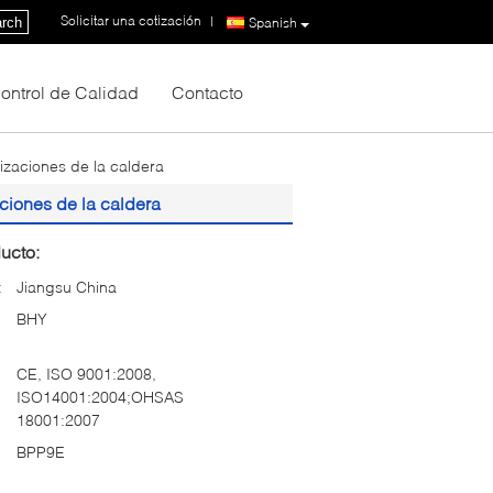
Solicitar una cotización
|
rch
Spanish
ontrol de Calidad
Contacto
izaciones de la caldera
ciones de la caldera
ucto:
:
Jiangsu China
BHY
CE, ISO 9001:2008,
ISO14001:2004;OHSAS
18001:2007
BPP9E