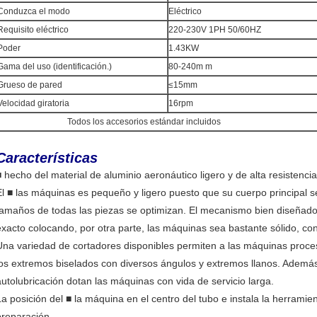
Conduzca el modo
Eléctrico
Requisito eléctrico
220-230V 1PH 50/60HZ
Poder
1.43KW
Gama del uso (identificación.)
80-240m m
Grueso de pared
≤15mm
Velocidad giratoria
16rpm
Todos los accesorios estándar incluidos
Características
■ hecho del material de aluminio aeronáutico ligero y de alta resistenci
El ■ las máquinas es pequeño y ligero puesto que su cuerpo principal se
tamaños de todas las piezas se optimizan. El mecanismo bien diseñado 
exacto colocando, por otra parte, las máquinas sea bastante sólido, con 
Una variedad de cortadores disponibles permiten a las máquinas proces
los extremos biselados con diversos ángulos y extremos llanos. Además,
autolubricación dotan las máquinas con vida de servicio larga.
La posición del ■ la máquina en el centro del tubo e instala la herramie
preparación.