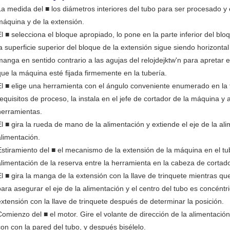
La medida del ■ los diámetros interiores del tubo para ser procesado y 
máquina y de la extensión.
El ■ selecciona el bloque apropiado, lo pone en la parte inferior del b
la superficie superior del bloque de la extensión sigue siendo horizontal 
manga en sentido contrario a las agujas del relojdejktw'n para apretar 
que la máquina esté fijada firmemente en la tubería.
El ■ elige una herramienta con el ángulo conveniente enumerado en la 
requisitos de proceso, la instala en el jefe de cortador de la máquina y a
herramientas.
El ■ gira la rueda de mano de la alimentación y extiende el eje de la alime
alimentación.
Estiramiento del ■ el mecanismo de la extensión de la máquina en el tub
alimentación de la reserva entre la herramienta en la cabeza de cortado
El ■ gira la manga de la extensión con la llave de trinquete mientras qu
para asegurar el eje de la alimentación y el centro del tubo es concéntr
extensión con la llave de trinquete después de determinar la posición.
Comienzo del ■ el motor. Gire el volante de dirección de la alimentación
con con la pared del tubo, y después bisélelo.