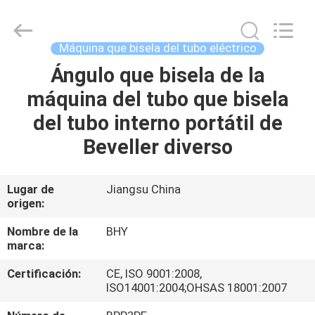
-
2026
Bohyar
Engineering
Material
Máquina que bisela del tubo eléctrico
Technology(Suzhou)Co.,
Ltd.
Ángulo que bisela de la
HOGAR
All
Rights
Reserved.
máquina del tubo que bisela
PRODUCTOS
del tubo interno portátil de
Beveller diverso
SOBRE
NOSOTROS
Lugar de
Jiangsu China
origen:
VIAJE
Nombre de la
BHY
marca:
DE
Certificación:
CE, ISO 9001:2008,
LA
ISO14001:2004;OHSAS 18001:2007
FÁBRICA