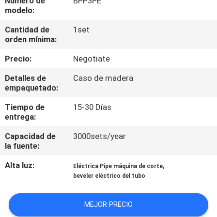
Número de
BPP3PE
modelo:
CONTROL
Cantidad de
1set
DE
orden mínima:
CALIDAD
Precio:
Negotiate
Detalles de
Caso de madera
MAPA
empaquetado:
DEL
Tiempo de
15-30 Días
entrega:
SITIO
Capacidad de
3000sets/year
la fuente:
POLÍTICAS
DE
Alta luz:
,
Eléctrica Pipe máquina de corte
beveler eléctrico del tubo
PRIVACIDAD
MEJOR PRECIO