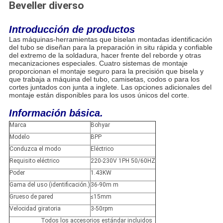
Beveller diverso
Introducción de productos
Las máquinas-herramientas que biselan montadas identificación
del tubo se diseñan para la preparación in situ rápida y confiable
del extremo de la soldadura, hacer frente del reborde y otras
mecanizaciones especiales. Cuatro sistemas de montaje
proporcionan el montaje seguro para la precisión que bisela y
que trabaja a máquina del tubo, camisetas, codos o para los
cortes juntados con junta a inglete. Las opciones adicionales del
montaje están disponibles para los usos únicos del corte.
Información básica.
Marca
Bohyar
Modelo
BPP
Conduzca el modo
Eléctrico
Requisito eléctrico
220-230V 1PH 50/60HZ
Poder
1.43KW
Gama del uso (identificación.)
36-90m m
Grueso de pared
≤15mm
Velocidad giratoria
3-50rpm
Todos los accesorios estándar incluidos