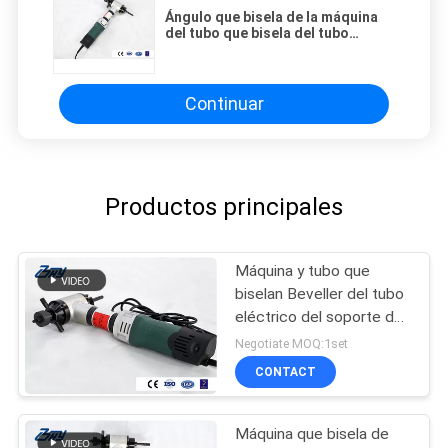
Ángulo que bisela de la máquina
del tubo que bisela del tubo
interno portátil de Beveller
diverso
Continuar
Productos principales
Máquina y tubo que
biselan Beveller del tubo
eléctrico del soporte de
la identificación
Negotiate MOQ:1set
CONTACT
Máquina que bisela de