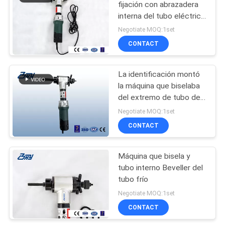
fijación con abrazadera
interna del tubo eléctrico
para el equipo del tubo
Negotiate MOQ:1set
de caldera
CONTACT
La identificación montó
la máquina que biselaba
del extremo de tubo del
tubo que biselaba
Negotiate MOQ:1set
eléctrico y el Portable de
CONTACT
la herramienta que hacía
frente del tubo
Máquina que bisela y
tubo interno Beveller del
tubo frío
Negotiate MOQ:1set
CONTACT