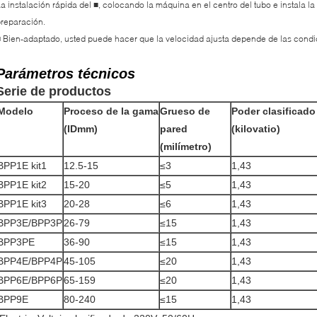
a instalación
rápida del
, colocando la máquina en el centro del tubo e instala l
■
reparación.
Bien-adaptado, usted puede hacer que la velocidad ajusta depende de las condic
■
Parámetros técnicos
Serie de productos
Modelo
Proceso de la gama
Grueso de
Poder clasificad
(IDmm)
pared
(kilovatio)
(milímetro)
BPP1E kit1
12.5-15
≤3
1,43
BPP1E kit2
15-20
≤5
1,43
BPP1E kit3
20-28
≤6
1,43
BPP3E/BPP3P
26-79
≤15
1,43
BPP3PE
36-90
≤15
1,43
BPP4E/BPP4P
45-105
≤20
1,43
BPP6E/BPP6P
65-159
≤20
1,43
BPP9E
80-240
≤15
1,43