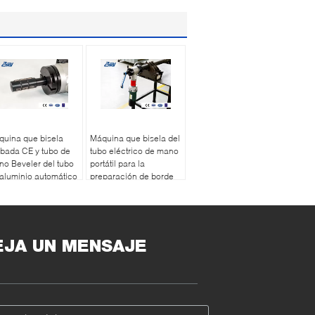
uina que bisela
Máquina que bisela del
bada CE y tubo de
tubo eléctrico de mano
o Beveler del tubo
portátil para la
aluminio automático
preparación de borde
mecánica del tubo
EJA UN MENSAJE