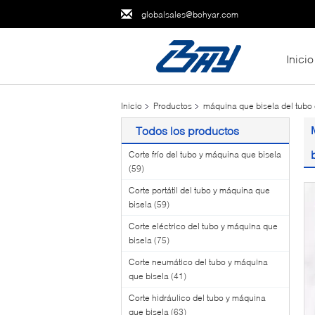
globalsales@bohyar.com
Inicio
Inicio
Productos
máquina que bisela del tubo 
Todos los productos
Corte frío del tubo y máquina que bisela
(59)
Corte portátil del tubo y máquina que
bisela
(59)
Corte eléctrico del tubo y máquina que
bisela
(75)
Corte neumático del tubo y máquina
que bisela
(41)
Corte hidráulico del tubo y máquina
que bisela
(63)