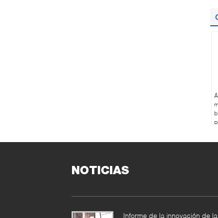
Á
m
b
p
d
NOTICIAS
Informe de la innovación de la