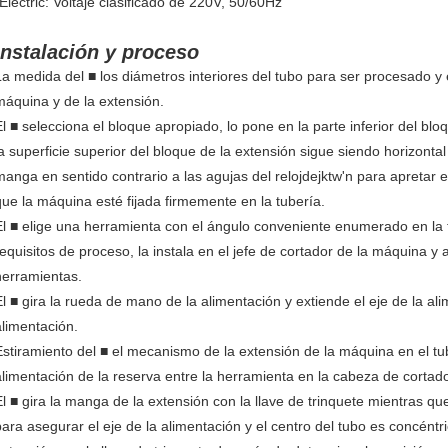
*Electric: Voltaje clasificado de 220V, 50/60Hz
Instalación y proceso
La medida del ■ los diámetros interiores del tubo para ser procesado y 
máquina y de la extensión.
El ■ selecciona el bloque apropiado, lo pone en la parte inferior del b
la superficie superior del bloque de la extensión sigue siendo horizontal 
manga en sentido contrario a las agujas del relojdejktw'n para apretar 
que la máquina esté fijada firmemente en la tubería.
El ■ elige una herramienta con el ángulo conveniente enumerado en la 
requisitos de proceso, la instala en el jefe de cortador de la máquina y a
herramientas.
El ■ gira la rueda de mano de la alimentación y extiende el eje de la alime
alimentación.
Estiramiento del ■ el mecanismo de la extensión de la máquina en el tub
alimentación de la reserva entre la herramienta en la cabeza de cortado
El ■ gira la manga de la extensión con la llave de trinquete mientras qu
para asegurar el eje de la alimentación y el centro del tubo es concéntr