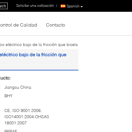
Solicitar una cotización
|
rch
Spanish
ontrol de Calidad
Contacto
 eléctrico bajo de la fricción que bisela
éctrico bajo de la fricción que
ucto:
:
Jiangsu China
BHY
CE, ISO 9001:2008,
ISO14001:2004;OHSAS
18001:2007
BPP4E