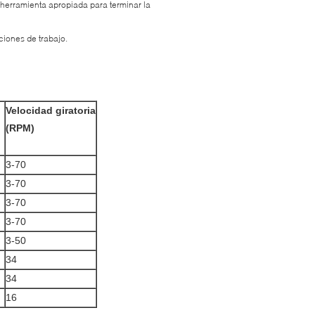
a herramienta apropiada para terminar la
iones de trabajo.
o
Velocidad giratoria
(RPM)
3-70
3-70
3-70
3-70
3-50
34
34
16