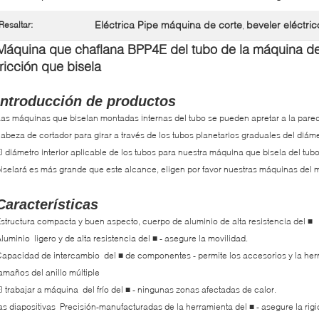
Eléctrica Pipe máquina de corte
beveler eléctric
Resaltar:
,
Máquina que chaflana BPP4E del tubo de la máquina del 
fricción que bisela
Introducción de productos
as máquinas que biselan montadas internas del tubo se pueden apretar a la pared
abeza de cortador para girar a través de los tubos planetarios graduales del diáme
l diámetro interior aplicable de los tubos para nuestra máquina que bisela del tubo
iselará es más grande que este alcance, eligen por favor nuestras máquinas del ma
Características
structura
compacta y buen aspecto, cuerpo de aluminio de alta resistencia del
■
luminio ligero y de alta resistencia del
- asegure la movilidad.
■
Capacidad de intercambio del
de componentes - permite los accesorios y la herr
■
amaños del anillo múltiple
l trabajar a máquina del frío del
- ningunas zonas afectadas de calor.
■
as diapositivas Precisión-manufacturadas de la herramienta del
- asegure la rig
■