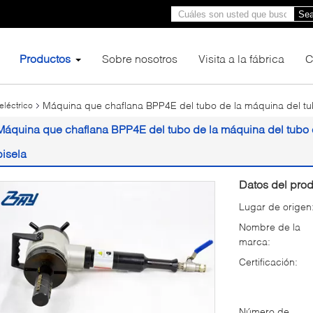
Sea
Productos
Sobre nosotros
Visita a la fábrica
C
Máquina que chaflana BPP4E del tubo de la máquina del tubo
eléctrico
Máquina que chaflana BPP4E del tubo de la máquina del tubo el
bisela
Datos del prod
Lugar de origen
Nombre de la
marca:
Certificación:
Número de