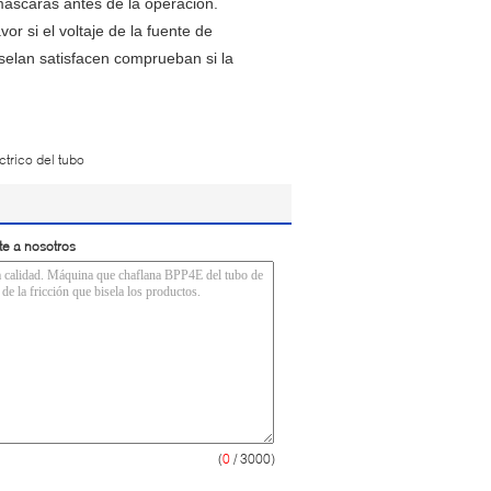
 máscaras antes de la operación.
or si el voltaje de la fuente de
selan satisfacen comprueban si la
ctrico del tubo
te a nosotros
(
0
/ 3000)