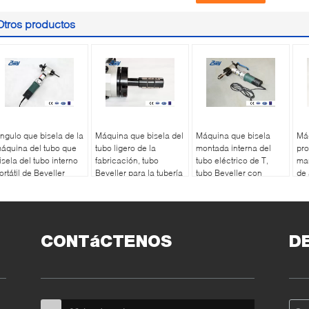
Otros productos
ngulo que bisela de la
Máquina que bisela del
Máquina que bisela
Máq
áquina del tubo que
tubo ligero de la
montada interna del
pro
isela del tubo interno
fabricación, tubo
tubo eléctrico de T,
man
ortátil de Beveller
Beveller para la tubería
tubo Beveller con
de 
iverso
de acero del carbono
velocidad ajustable
CONTáCTENOS
D