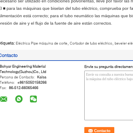
necesario ser utilizado en condiciones polvorientas, lleve por favor las
El ■ para las máquinas que biselan del tubo eléctrico, comprueba por fav
alimentación está correcto; para el tubo neumático las máquinas que bi
resión de aire y el flujo de la fuente de aire están correctos.
,
,
etiqueta:
Eléctrica Pipe máquina de corte
Cortador de tubo eléctrico
beveler elé
Contacto
Bohyar Engineering Material
Envíe su pregunta directamen
Technology(Suzhou)Co., Ltd
Persona de Contacto:
Kaisa
Teléfono:
+8615050158266
Fax:
86-512-66065466