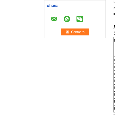
L
ahora
p