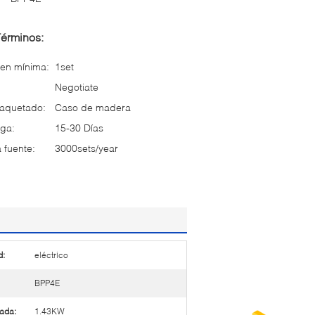
Términos:
en mínima:
1set
Negotiate
paquetado:
Caso de madera
ga:
15-30 Días
 fuente:
3000sets/year
d:
eléctrico
BPP4E
cada:
1.43KW