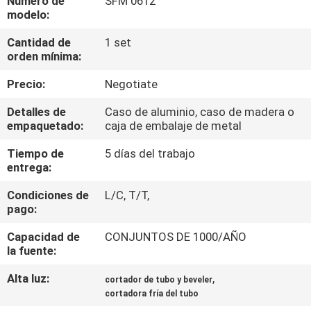
Número de
SFM 0612
modelo:
CONTROL
Cantidad de
1 set
DE
orden mínima:
CALIDAD
Precio:
Negotiate
Detalles de
Caso de aluminio, caso de madera o
MAPA
empaquetado:
caja de embalaje de metal
DEL
Tiempo de
5 días del trabajo
entrega:
SITIO
Condiciones de
L/C, T/T,
pago:
POLÍTICAS
DE
Capacidad de
CONJUNTOS DE 1000/AÑO
la fuente:
PRIVACIDAD
Alta luz:
,
cortador de tubo y beveler
cortadora fría del tubo