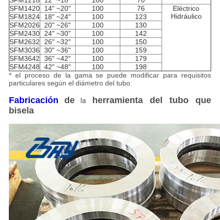
SFM1218
12" ~18"
100
70
SFM1420
14" ~20"
100
76
Eléctrico
Hidráulico
SFM1824
18" ~24"
100
123
SFM2026
20" ~26"
100
130
SFM2430
24" ~30"
100
142
SFM2632
26" ~32"
100
150
SFM3036
30" ~36"
100
159
SFM3642
36" ~42"
100
179
SFM4248
42" ~48"
100
198
* el proceso de la gama se puede modificar para requisitos
particulares según el diámetro del tubo.
Fabricación
de
herramienta del tubo que
la
bisela