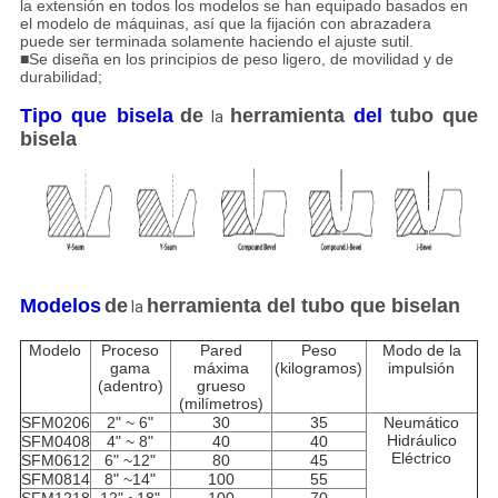
la extensión en todos los modelos se han equipado basados en
el modelo de máquinas, así que la fijación con abrazadera
puede ser terminada solamente haciendo el ajuste sutil.
■Se diseña en los principios de peso ligero, de movilidad y de
durabilidad;
Tipo que bisela
de
herramienta
del
tubo que
la
bisela
Modelos
de
herramienta del tubo que biselan
la
Modelo
Proceso
Pared
Peso
Modo de la
gama
máxima
(kilogramos)
impulsión
(adentro)
grueso
(milímetros)
SFM0206
2" ~ 6"
30
35
Neumático
Hidráulico
SFM0408
4" ~ 8"
40
40
Eléctrico
SFM0612
6" ~12"
80
45
SFM0814
8" ~14"
100
55