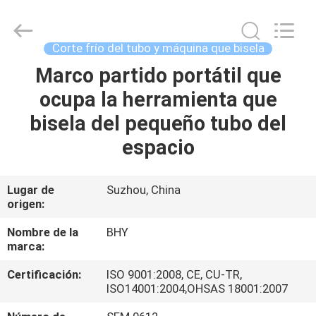
-
2026
Bohyar
Engineering
Material
Corte frío del tubo y máquina que bisela
Technology(Suzhou)Co.,
Ltd.
Marco partido portátil que
HOGAR
All
Rights
Reserved.
ocupa la herramienta que
PRODUCTOS
bisela del pequeño tubo del
espacio
SOBRE
NOSOTROS
Lugar de
Suzhou, China
origen:
VIAJE
Nombre de la
BHY
marca:
DE
Certificación:
ISO 9001:2008, CE, CU-TR,
LA
ISO14001:2004,OHSAS 18001:2007
FÁBRICA