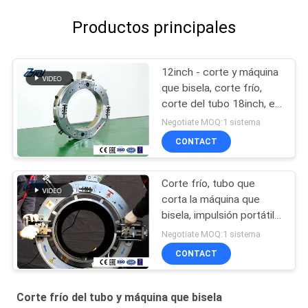
Productos principales
12inch - corte y máquina
que bisela, corte frío,
corte del tubo 18inch, el
biselar del tubo 18inch
Negotiate MOQ:1 sistema
del tubo 18inch
CONTACT
Corte frío, tubo que
corta la máquina que
bisela, impulsión portátil,
eléctrica
Negotiate MOQ:1 sistema
CONTACT
Corte frío del tubo y máquina que bisela