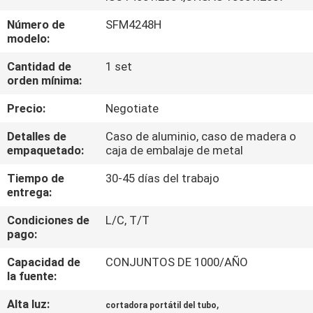
Número de
SFM4248H
CONTROL
modelo:
DE
Cantidad de
1 set
CALIDAD
orden mínima:
Precio:
Negotiate
MAPA
Detalles de
Caso de aluminio, caso de madera o
DEL
empaquetado:
caja de embalaje de metal
SITIO
Tiempo de
30-45 días del trabajo
entrega:
POLÍTICAS
Condiciones de
L/C, T/T
pago:
DE
PRIVACIDAD
Capacidad de
CONJUNTOS DE 1000/AÑO
la fuente:
Alta luz:
,
cortadora portátil del tubo