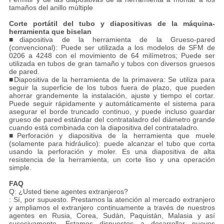
tamaños del anillo múltiple
Corte portátil del tubo y diapositivas de la máquina-
herramienta que biselan
■
diapositiva de la herramienta de la Grueso-pared
(convencional): Puede ser utilizada a los modelos de SFM de
0206 a 4248 con el movimiento de 64 milímetros; Puede ser
utilizada en tubos de gran tamaño y tubos con diversos gruesos
de pared.
■Diapositiva de la herramienta de la primavera: Se utiliza para
seguir la superficie de los tubos fuera de plazo, que pueden
ahorrar grandemente la instalación, ajuste y tiempo el cortar.
Puede seguir rápidamente y automáticamente el sistema para
asegurar el borde truncado continuo, y puede incluso guardar
grueso de pared estándar del contrataladro del diámetro grande
cuando está combinada con la diapositiva del contrataladro.
■Perforación y diapositiva de la herramienta que muele
(solamente para hidráulico): puede alcanzar el tubo que corta
usando la perforación y moler. Es una diapositiva de alta
resistencia de la herramienta, un corte liso y una operación
simple.
FAQ
Q: ¿Usted tiene agentes extranjeros?
: Sí, por supuesto. Prestamos la atención al mercado extranjero
y ampliamos el extranjero continuamente a través de nuestros
agentes en Rusia, Corea, Sudán, Paquistán, Malasia y así
sucesivamente. Estamos dispuestos a desarrollar nuevos