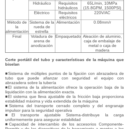
Hidráulico
Requisitos
65L/min, 10MPa
hidráulicos
(15.8GPM, 1500PSI)
Eléctrico
Requisitos
220V/AC
eléctricos
Método de
Sistema de la
Alimentación
0.08mm/r
la
rueda de
alimentación
estrella
Final
Voladura de
Empaquetado
Aleación de aluminio,
arena de
caja de embalaje de
anodización
metal o caja de
madera
Corte portátil del tubo y características de la máquina que
biselan
■
Sistema de múltiples puntos de la fijación con abrazadera de
tubo que puede afianzar con seguridad el equipo con
abrazadera sobre la tubería
■El sistema de la alimentación ofrece la operación baja de la
liquidación con la alimentación exacta.
■El sistema que lleva ajustable de la fricción baja proporciona
estabilidad máxima y vida extendida de la máquina
■Sistema del transporte cerrado completo y del engranaje
impulsor para la seguridad operativa
■El transporte ajustable Sistema-distribuye la carga
uniformemente para asegurar estabilidad
■Capacidad de intercambio de los accesorios Componente-
Permitir y de las diapositivas de la herramienta a montar a los