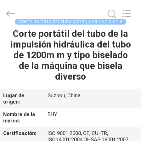
-
2026
Bohyar
Engineering
Material
Corte portátil del tubo y máquina que bisela
Technology(Suzhou)Co.,
Ltd.
Corte portátil del tubo de la
HOGAR
All
Rights
Reserved.
impulsión hidráulica del tubo
PRODUCTOS
de 1200m m y tipo biselado
de la máquina que bisela
SOBRE
diverso
NOSOTROS
Lugar de
Suzhou, China
origen:
VIAJE
DE
Nombre de la
BHY
marca:
LA
Certificación:
ISO 9001:2008, CE, CU-TR,
FÁBRICA
ISO14001:2004,OHSAS 18001:2007