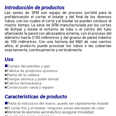
Introducción de productos
Las series de SFM son equipo de proceso portátil para la
prefabricación el cortar, el biselar y del final de los diversos
tubos, con los cuales el corte y el biselar se pueden conducir al
mismo tiempo. La serie de SFM manufacturada por los cortes
de Bohyar y bisela el extremo de tubo o el centro del tubo
afianzando la pared con abrazadera externa, con el proceso del
diámetro hasta 2100 milímetros y del grueso de pared máximo
de 100 milímetros. Con una historia del R&D de casi cientos
años, el producto puede procesar los tubos o las cubiertas
exactamente, continuamente y verticalmente.
Uso
■
Campo del petróleo y gas
■Fábrica de productos químicos
■Planta de la caldera
■Energía atómica y poder termal
■Fábrica farmacéutica
■Construcción naval y repaire
Características de producto
■
Parta la estructura del marco, puede ser rápidamente instalar
■
El cortar frío y el biselar, ningunas zonas afectadas de calor
■
Material de aluminio aeronáutico asegurar movilidad