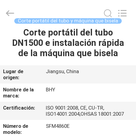
-
2026
Bohyar
Engineering
Material
Corte portátil del tubo y máquina que bisela
Technology(Suzhou)Co.,
Ltd.
Corte portátil del tubo
HOGAR
All
Rights
Reserved.
DN1500 e instalación rápida
PRODUCTOS
de la máquina que bisela
SOBRE
Lugar de
Jiangsu, China
origen:
NOSOTROS
Nombre de la
BHY
marca:
VIAJE
Certificación:
ISO 9001:2008, CE, CU-TR,
DE
ISO14001:2004,OHSAS 18001:2007
LA
Número de
SFM4860E
FÁBRICA
modelo: