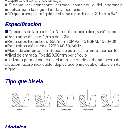
■
Liquidación axial y radial baja
■Sistema del transporte cerrado completo y del engranaje
impulsor para la seguridad de la operación
■
OD que trabaja a máquina del tubo a partir de la 2" hasta 84"
Especificación
■
Opciones de la impulsión: Neumático, hidráulico, y eléctrico
■Requisitos del aire: ³ /min de 2-3M
■Requisitos hidráulicos: 65L/min, 10MPa (15.8GPM, 1500PSI)
■Requisitos eléctricos: 220V/AC 50/60Hz
■Modo de alimentación: Rueda de estrella, automáticamente
■Nivel de entrada: Fixed@0.08mm por círculo
■
Utilizado para el material del tubo: acero de carbono, acero de
aleación, acero inoxidable, duples acero inoxidable, aleación de
níquel
Tipo que bisela
Modelos