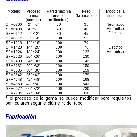
Modelo
Proceso
Pared máxima
Peso
Modo de la
gama
grueso
(kilogramos)
impulsión
(adentro)
(milímetros)
SFM0206
2" ~ 6"
30
35
Neumático
Hidráulico
SFM0408
4" ~ 8"
40
40
Eléctrico
SFM0612
6" ~12"
80
45
SFM0814
8" ~14"
100
55
SFM1218
12" ~18"
100
70
SFM1420
14" ~20"
100
76
Eléctrico
Hidráulico
SFM1824
18" ~24"
100
123
SFM2026
20" ~26"
100
130
SFM2430
24" ~30"
100
142
SFM2632
26" ~32"
100
150
SFM3036
30" ~36"
100
159
SFM3642
36" ~42"
100
179
SFM4248
42" ~48"
100
198
SFM4860
48" ~60"
100
642
SFM6072
60" ~72"
100
730
SFM7284
72" ~84"
100
820
* el proceso de la gama se puede modificar para requisitos
particulares según el diámetro del tubo.
Fabricación