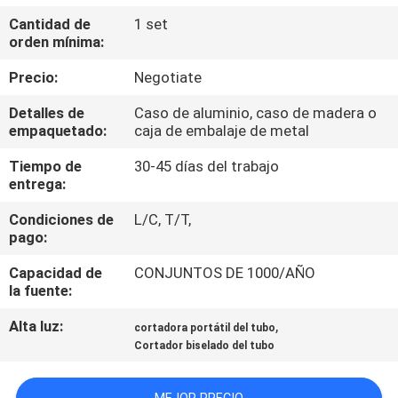
Cantidad de
1 set
CONTROL
orden mínima:
DE
Precio:
Negotiate
CALIDAD
Detalles de
Caso de aluminio, caso de madera o
empaquetado:
caja de embalaje de metal
MAPA
Tiempo de
30-45 días del trabajo
entrega:
DEL
SITIO
Condiciones de
L/C, T/T,
pago:
POLÍTICAS
Capacidad de
CONJUNTOS DE 1000/AÑO
la fuente:
DE
Alta luz:
,
cortadora portátil del tubo
PRIVACIDAD
Cortador biselado del tubo