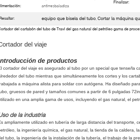
Finalizar:
limentación:
antirresbaladiza
equipo que bisela del tubo
Cortar la máquina qu
Resaltar:
,
ortador del cartabón del tubo de Travl del gas natural del petróleo gama de pro
Cortador del viaje
Introducción de productos
El cortador del viaje es asegurado al tubo por un special que tense/la
alrededor del tubo mientras que simultáneamente los cortes y los carta
trabajada a máquina alista para soldar con autógena. Ha diseñado para c
tubo, gruesos de pared y tamaños comunes a partir de 6 pulgadas 72
utilizado en una amplia gama de usos, incluyendo el gas natural, el pet
Uso de la industria
Es ampliamente utilizado en tubería de larga distancia del transporte, ce
petróleo, la ingeniería química, el gas natural, la tienda de la caldera, l
el tubo, la ingeniería de la instalación de la tubería, el trabajo de la pr