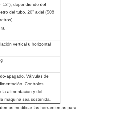
 - 12"), dependiendo del
etro del tubo. 20" axial (508
metros)
ura
lación vertical u horizontal
kg
ido-apagado. Válvulas de
alimentación. Controles
 la alimentación y del
e la máquina sea sostenida.
demos modificar las herramientas para