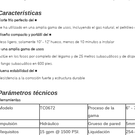
Características
orte frío perfecto del
■
e ha utilizado en una amplia gama de usos, incluyendo el gas natural, el petróleo
iseño compacto y portátil del
■
eso ligero, solamente 10" - 12" hueco, menos de 10 minutos a instalar
una amplia gama de usos
■
ctúe en los fosos por completo del légamo y de 25 metros subacuáticos y de dispo
 fango subacuático en 600 pies.
uena estabilidad del
■
esistencia a la corrosión fuerte y estructura durable
Parámetros técnicos
Herramientas
Modelo
TC0672
Proceso de la
6" -
gama
Impulsión
Hidráulico
Grueso de pared
5mm
Requisitos
15 gpm @ 1500 PSI.
Liquidación
254-