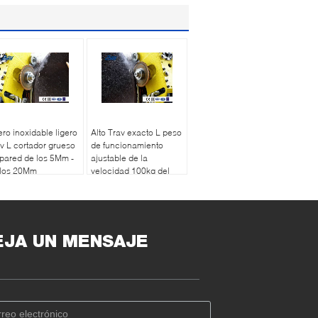
ro inoxidable ligero
Alto Trav exacto L peso
v L cortador grueso
de funcionamiento
pared de los 5Mm -
ajustable de la
 los 20Mm
velocidad 100kg del
corte del cortador
EJA UN MENSAJE