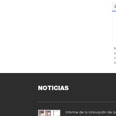
M
a
v
s
6
NOTICIAS
Informe de la innovación de la