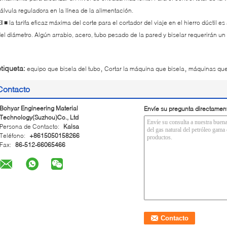
álvula reguladora en la línea de la alimentación.
la tarifa eficaz máxima del corte para el cortador del viaje en el hierro dúctil
l ■
el diámetro. Algún arrabio, acero, tubo pesado de la pared y biselar requerirán un
,
,
etiqueta:
equipo que bisela del tubo
Cortar la máquina que bisela
máquinas que 
Contacto
Bohyar Engineering Material
Envíe su pregunta directamen
Technology(Suzhou)Co., Ltd
Persona de Contacto:
Kaisa
Teléfono:
+8615050158266
Fax:
86-512-66065466