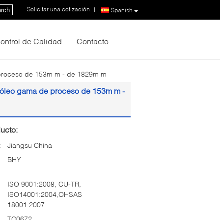
Solicitar una cotización
|
rch
Spanish
ontrol de Calidad
Contacto
e proceso de 153m m - de 1829m m
etróleo gama de proceso de 153m m -
ucto:
:
Jiangsu China
BHY
ISO 9001:2008, CU-TR,
ISO14001:2004,OHSAS
18001:2007
TC0672