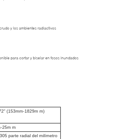
 crudo y los ambientes radiactivos
nible para cortar y biselar en fosos inundados
 72" (153mm-1829m m)
-25m m
305 parte radial del milímetro