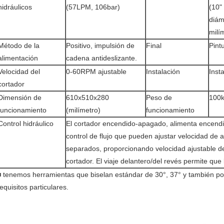
hidráulicos
(57LPM, 106bar)
(10"
diám
milí
Método de la
Positivo, impulsión de
Final
Pint
alimentación
cadena antideslizante.
Velocidad del
0-60RPM ajustable
Instalación
Insta
cortador
Dimensión de
610x510x280
Peso de
100
funcionamiento
(milímetro)
funcionamiento
Control hidráulico
El cortador encendido-apagado, alimenta encend
control de flujo que pueden ajustar velocidad de 
separados, proporcionando velocidad ajustable de
cortador. El viaje delantero/del revés permite qu
■
tenemos herramientas que biselan estándar de 30°, 37° y también po
equisitos particulares.