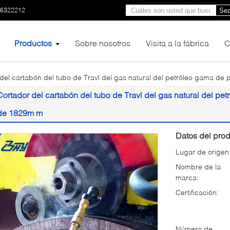
66322212
Sea
Productos
Sobre nosotros
Visita a la fábrica
C
del cartabón del tubo de Travl del gas natural del petróleo gama d
Cortador del cartabón del tubo de Travl del gas natural del p
de 1829m m
Datos del prod
Lugar de origen
Nombre de la
marca:
Certificación:
Número de