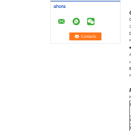
ahora
C
S
D
P
A
y
B
R