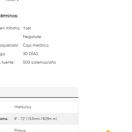
Términos:
en mínima:
1set
Negotiate
paquetado:
Caja metálica
ga:
30 DÍAS
 fuente:
500 sistemas/año
Hidráulica
gama:
6" - 72" (153mm-1829m m)
Pintura