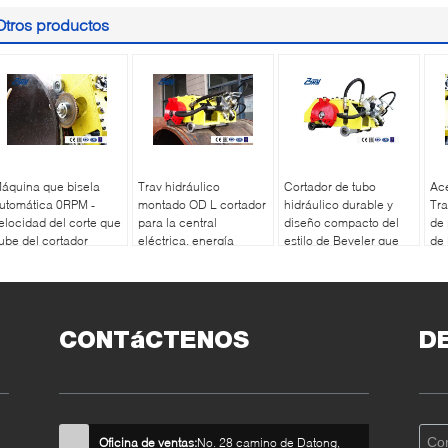
Otros productos
áquina que bisela
Trav hidráulico
Cortador de tubo
Ace
utomática 0RPM -
montado OD L cortador
hidráulico durable y
Tra
elocidad del corte que
para la central
diseño compacto del
de 
ube del cortador
eléctrica, energía
estilo de Beveler que
de
0RPM
atómica
sube
CONTáCTENOS
D
Oficina de ventas:
No. 28 camino de Datong,