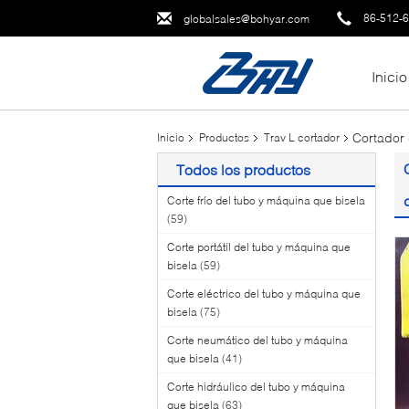
86-512-
globalsales@bohyar.com
Inicio
Cortador 
Inicio
Productos
Trav L cortador
Todos los productos
Corte frío del tubo y máquina que bisela
(59)
Corte portátil del tubo y máquina que
bisela
(59)
Corte eléctrico del tubo y máquina que
bisela
(75)
Corte neumático del tubo y máquina
que bisela
(41)
Corte hidráulico del tubo y máquina
que bisela
(63)