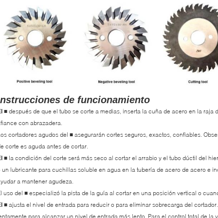
Instrucciones de funcionamiento
después de que el tubo se corte a medias, inserta la cuña de acero en la raja de
l ■
fiance con abrazadera.
os cortadores agudos del
asegurarán cortes seguros, exactos, confiables. Obse
■
e corte es aguda antes de cortar.
la condición del corte será más seco al cortar el arrabio y el tubo dúctil del hi
l ■
 un lubricante para cuchillas soluble en agua en la tubería de acero de acero e in
ayudar a mantener agudeza.
l uso del
especializó la pista de la guía al cortar en una posición vertical o cuan
■
ajusta el nivel de entrada para reducir o para eliminar sobrecarga del cortador
l ■
entamente para alcanzar un nivel de entrada más lento. Para el control total de la 