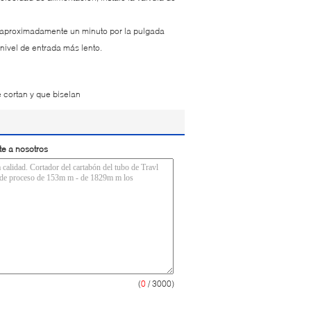
 es aproximadamente un minuto por la pulgada
 nivel de entrada más lento.
cortan y que biselan
te a nosotros
(
0
/ 3000)