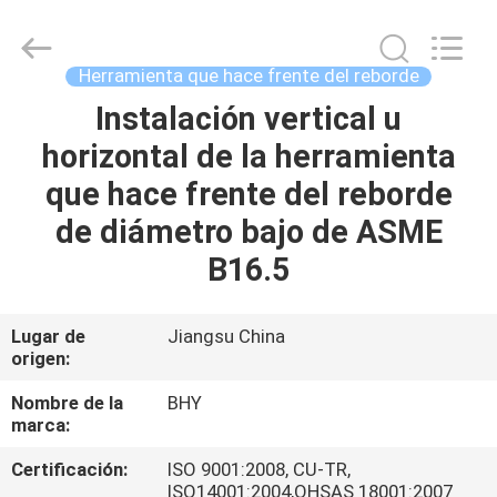
-
2026
Bohyar
Engineering
Material
Herramienta que hace frente del reborde
Technology(Suzhou)Co.,
Ltd.
Instalación vertical u
HOGAR
All
Rights
Reserved.
horizontal de la herramienta
PRODUCTOS
que hace frente del reborde
de diámetro bajo de ASME
SOBRE
B16.5
NOSOTROS
Lugar de
Jiangsu China
origen:
VIAJE
DE
Nombre de la
BHY
marca:
LA
Certificación:
ISO 9001:2008, CU-TR,
FÁBRICA
ISO14001:2004,OHSAS 18001:2007