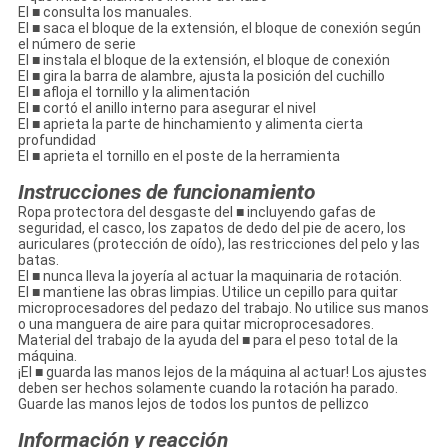
El ■ consulta los manuales.
El ■ saca el bloque de la extensión, el bloque de conexión según
el número de serie
El ■ instala el bloque de la extensión, el bloque de conexión
El ■ gira la barra de alambre, ajusta la posición del cuchillo
El ■ afloja el tornillo y la alimentación
El ■ cortó el anillo interno para asegurar el nivel
El ■ aprieta la parte de hinchamiento y alimenta cierta
profundidad
El ■ aprieta el tornillo en el poste de la herramienta
Instrucciones de funcionamiento
Ropa protectora del desgaste del ■ incluyendo gafas de
seguridad, el casco, los zapatos de dedo del pie de acero, los
auriculares (protección de oído), las restricciones del pelo y las
batas.
El ■ nunca lleva la joyería al actuar la maquinaria de rotación.
El ■ mantiene las obras limpias. Utilice un cepillo para quitar
microprocesadores del pedazo del trabajo. No utilice sus manos
o una manguera de aire para quitar microprocesadores.
Material del trabajo de la ayuda del ■ para el peso total de la
máquina.
¡El ■ guarda las manos lejos de la máquina al actuar! Los ajustes
deben ser hechos solamente cuando la rotación ha parado.
Guarde las manos lejos de todos los puntos de pellizco
Información y reacción