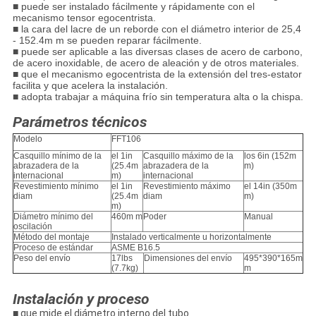
■ puede ser instalado fácilmente y rápidamente con el
mecanismo tensor egocentrista.
■ la cara del lacre de un reborde con el diámetro interior de 25,4
- 152.4m m se pueden reparar fácilmente.
■ puede ser aplicable a las diversas clases de acero de carbono,
de acero inoxidable, de acero de aleación y de otros materiales.
■ que el mecanismo egocentrista de la extensión del tres-estator
facilita y que acelera la instalación.
■ adopta trabajar a máquina frío sin temperatura alta o la chispa.
Parámetros técnicos
Modelo
FFT106
Casquillo mínimo de la
el 1in
Casquillo máximo de la
los 6in (152m
abrazadera de la
(25.4m
abrazadera de la
m)
internacional
m)
internacional
Revestimiento mínimo
el 1in
Revestimiento máximo
el 14in (350m
diam
(25.4m
diam
m)
m)
Diámetro mínimo del
460m m
Poder
Manual
oscilación
Método del montaje
Instalado verticalmente u horizontalmente
Proceso de estándar
ASME B16.5
Peso del envío
17lbs
Dimensiones del envío
495*390*165m
(7.7kg)
m
Instalación y proceso
■ que mide el diámetro interno del tubo