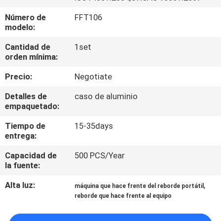
Número de
FFT106
CONTROL
modelo:
DE
Cantidad de
1set
CALIDAD
orden mínima:
Precio:
Negotiate
MAPA
Detalles de
caso de aluminio
DEL
empaquetado:
SITIO
Tiempo de
15-35days
entrega:
POLÍTICAS
Capacidad de
500 PCS/Year
la fuente:
DE
PRIVACIDAD
Alta luz:
,
máquina que hace frente del reborde portátil
reborde que hace frente al equipo