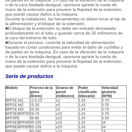
de partes en la máquina; En caso de la vibración de la máquina
o de la cara biselada desigual, oportuna apriete la rueda de
mano de la extensión para prevenir la flojedad de la extensión,
que puede causar daños a la máquina.
Durante la instalación, las herramientas no deben tocar el eje de
la alimentación y el bloque de la extensión.
■El bloque de la extensión no debe ser estirado demasiado
profundamente en el tubo y guardar cerca de 20 milímetros de
la cara del extremo de tubo.
■Durante el proceso, controle la velocidad de alimentación
basada en cortar condiciones para evitar el daño de cuchillas y
de partes en la máquina; En caso de la vibración de la máquina
o de la cara biselada desigual, oportuna apriete la rueda de
mano de la extensión para prevenir la flojedad de la extensión,
que puede causar daños a la máquina.
Serie de productos
Modelo
Proceso de la
Grueso de
Poder
Velocidad
gama
pared
clasificado
giratoria
(IDmm)
(milímetro)
(kilovatio)
(RPM)
BPP1E kit1
12.5-15
≤3
1,43
3-70
BPP1E kit2
15-20
≤5
1,43
3-70
BPP1E kit3
20-28
≤6
1,43
3-70
BPP3E/BPP3P
26-79
≤15
1,43
3-70
BPP3PE
36-90
≤15
1,43
3-50
BPP4E/BPP4P
45-105
≤20
1,43
34
BPP6E/BPP6P
65-159
≤20
1,43
34
BPP9E
80-240
≤15
1,43
16