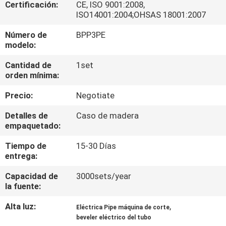
Certificación:
CE, ISO 9001:2008,
ISO14001:2004;OHSAS 18001:2007
CONTROL
Número de
BPP3PE
DE
modelo:
CALIDAD
Cantidad de
1set
orden mínima:
MAPA
Precio:
Negotiate
DEL
Detalles de
Caso de madera
SITIO
empaquetado:
Tiempo de
15-30 Días
POLÍTICAS
entrega:
DE
Capacidad de
3000sets/year
la fuente:
PRIVACIDAD
Alta luz:
,
Eléctrica Pipe máquina de corte
beveler eléctrico del tubo