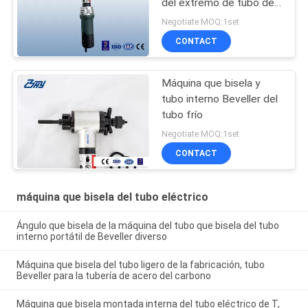
del extremo de tubo del
tubo que biselaba
Negotiate MOQ:1set
eléctrico y el Portable de
CONTACT
la herramienta que hacía
frente del tubo
Máquina que bisela y
tubo interno Beveller del
tubo frío
Negotiate MOQ:1set
CONTACT
máquina que bisela del tubo eléctrico
Ángulo que bisela de la máquina del tubo que bisela del tubo
interno portátil de Beveller diverso
Máquina que bisela del tubo ligero de la fabricación, tubo
Beveller para la tubería de acero del carbono
Máquina que bisela montada interna del tubo eléctrico de T,