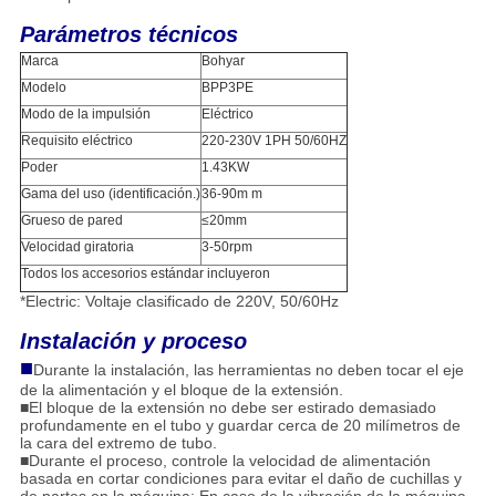
Parámetros técnicos
Marca
Bohyar
Modelo
BPP3PE
Modo de la impulsión
Eléctrico
Requisito eléctrico
220-230V 1PH 50/60HZ
Poder
1.43KW
Gama del uso (identificación.)
36-90m m
Grueso de pared
≤20mm
Velocidad giratoria
3-50rpm
Todos los accesorios estándar incluyeron
*Electric: Voltaje clasificado de 220V, 50/60Hz
Instalación y proceso
■
Durante la instalación, las herramientas no deben tocar el eje
de la alimentación y el bloque de la extensión.
■El bloque de la extensión no debe ser estirado demasiado
profundamente en el tubo y guardar cerca de 20 milímetros de
la cara del extremo de tubo.
■Durante el proceso, controle la velocidad de alimentación
basada en cortar condiciones para evitar el daño de cuchillas y