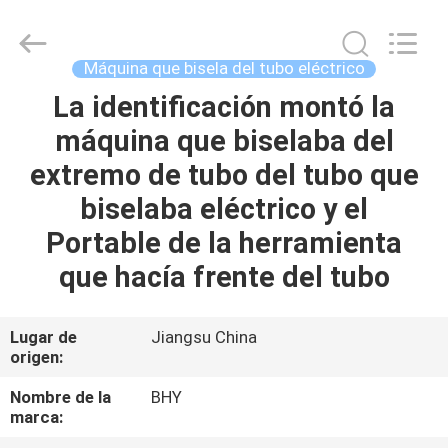
-
2026
Bohyar
Engineering
Material
Máquina que bisela del tubo eléctrico
Technology(Suzhou)Co.,
Ltd.
La identificación montó la
HOGAR
All
Rights
Reserved.
máquina que biselaba del
PRODUCTOS
extremo de tubo del tubo que
biselaba eléctrico y el
SOBRE
Portable de la herramienta
NOSOTROS
que hacía frente del tubo
VIAJE
Lugar de
Jiangsu China
origen:
DE
LA
Nombre de la
BHY
marca:
FÁBRICA