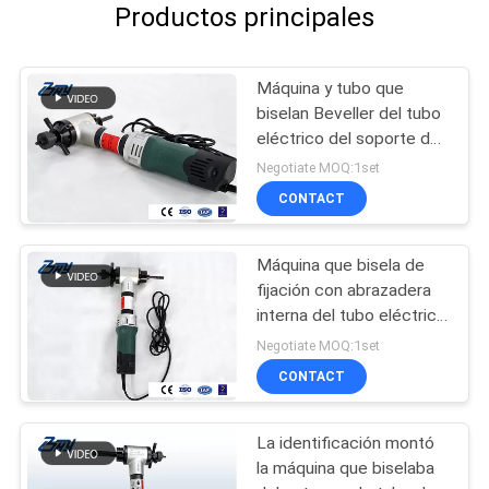
Productos principales
Máquina y tubo que
biselan Beveller del tubo
eléctrico del soporte de
la identificación
Negotiate MOQ:1set
CONTACT
Máquina que bisela de
fijación con abrazadera
interna del tubo eléctrico
para el equipo del tubo
Negotiate MOQ:1set
de caldera
CONTACT
La identificación montó
la máquina que biselaba