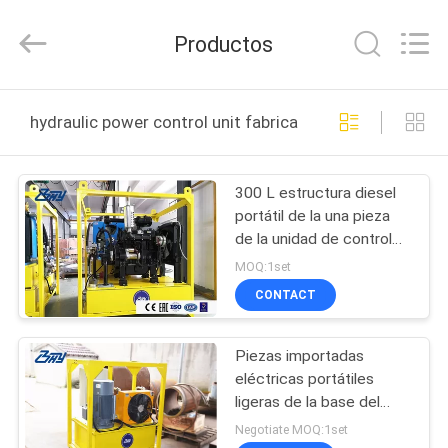
-
2026
Bohyar
Productos
Engineering
Material
Technology(Suzhou)Co.,
Ltd.
HOGAR
All
Rights
hydraulic power control unit fabricación en línea
Reserved.
PRODUCTOS
300 L estructura diesel
portátil de la una pieza
SOBRE
de la unidad de control
NOSOTROS
de la energía hydráulica
MOQ:1set
CONTACT
VIAJE
Piezas importadas
DE
eléctricas portátiles
LA
ligeras de la base del
paquete de energía
FÁBRICA
Negotiate MOQ:1set