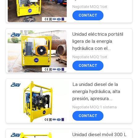
motor eléctrico de la
Negotiate MOQ:1set
explosión anti
CONTACT
Unidad eléctrica portátil
ligera de la energía
hydráulica con el
esfuerzo de torsión de
Negotiate MOQ:1set
alto rendimiento
CONTACT
La unidad diesel de la
energía hydráulica, alta
presión, apresura
ajustable
Negotiate MOQ:1 sistema
CONTACT
Unidad diesel móvil 300 L