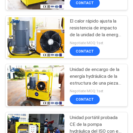
hydráulica pequeñas
CONTACT
CONTROL
El calor rápido ajusta la
DE
resistencia de impacto
CALIDAD
de la unidad de la energía
hydráulica de la velocidad
Negotiate MOQ:1set
10Mpa
MAPA
CONTACT
DEL
Unidad de encargo de la
SITIO
energía hydráulica de la
estructura de una pieza
65 l/min de flujo
POLÍTICAS
Negotiate MOQ:1set
clasificado
CONTACT
DE
PRIVACIDAD
Unidad portátil probada
CE de la pompa
hydráulica del ISO con el