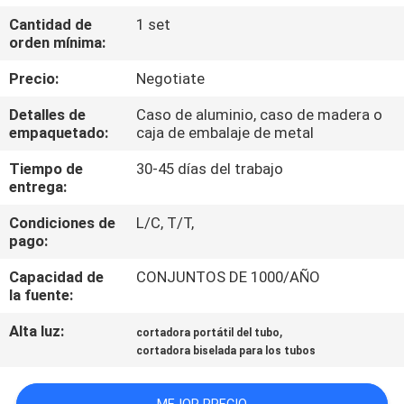
Cantidad de
1 set
CONTROL
orden mínima:
DE
Precio:
Negotiate
CALIDAD
Detalles de
Caso de aluminio, caso de madera o
empaquetado:
caja de embalaje de metal
MAPA
Tiempo de
30-45 días del trabajo
entrega:
DEL
SITIO
Condiciones de
L/C, T/T,
pago:
POLÍTICAS
Capacidad de
CONJUNTOS DE 1000/AÑO
la fuente:
DE
Alta luz:
,
cortadora portátil del tubo
PRIVACIDAD
cortadora biselada para los tubos