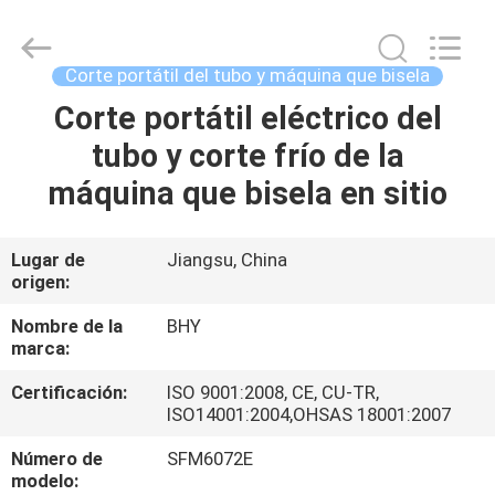
-
2026
Bohyar
Engineering
Material
Corte portátil del tubo y máquina que bisela
Technology(Suzhou)Co.,
Ltd.
Corte portátil eléctrico del
HOGAR
All
Rights
Reserved.
tubo y corte frío de la
PRODUCTOS
máquina que bisela en sitio
SOBRE
Lugar de
Jiangsu, China
origen:
NOSOTROS
Nombre de la
BHY
marca:
VIAJE
Certificación:
ISO 9001:2008, CE, CU-TR,
DE
ISO14001:2004,OHSAS 18001:2007
LA
Número de
SFM6072E
FÁBRICA
modelo: