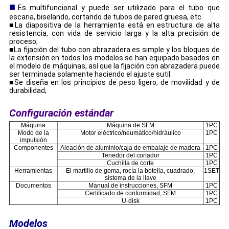
■
Es multifuncional y puede ser utilizado para el tubo que
escaria, biselando, cortando de tubos de pared gruesa, etc.
■La diapositiva de la herramienta está en estructura de alta
resistencia, con vida de servicio larga y la alta precisión de
proceso;
■La fijación del tubo con abrazadera es simple y los bloques de
la extensión en todos los modelos se han equipado basados en
el modelo de máquinas, así que la fijación con abrazadera puede
ser terminada solamente haciendo el ajuste sutil.
■Se diseña en los principios de peso ligero, de movilidad y de
durabilidad;
Configuración estándar
Máquina
Máquina de SFM
1PC
Modo de la
Motor eléctrico/neumático/hidráulico
1PC
impulsión
Componentes
Aleación de aluminio/caja de embalaje de madera
1PC
Tenedor del cortador
1PC
Cuchilla de corte
1PC
Herramientas
El martillo de goma, rocía la botella, cuadrado,
1SET
sistema de la llave
Documentos
Manual de instrucciones, SFM
1PC
Certificado de conformidad, SFM
1PC
U-disk
1PC
Modelos