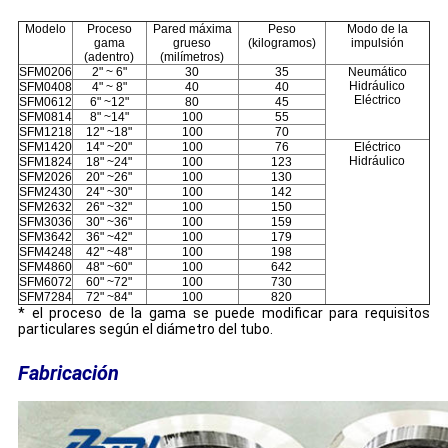
Modelo
Proceso
Pared máxima
Peso
Modo de la
gama
grueso
(kilogramos)
impulsión
(adentro)
(milímetros)
SFM0206
2" ~ 6"
30
35
Neumático
Hidráulico
SFM0408
4" ~ 8"
40
40
Eléctrico
SFM0612
6" ~12"
80
45
SFM0814
8" ~14"
100
55
SFM1218
12" ~18"
100
70
SFM1420
14" ~20"
100
76
Eléctrico
Hidráulico
SFM1824
18" ~24"
100
123
SFM2026
20" ~26"
100
130
SFM2430
24" ~30"
100
142
SFM2632
26" ~32"
100
150
SFM3036
30" ~36"
100
159
SFM3642
36" ~42"
100
179
SFM4248
42" ~48"
100
198
SFM4860
48" ~60"
100
642
SFM6072
60" ~72"
100
730
SFM7284
72" ~84"
100
820
* el proceso de la gama se puede modificar para requisitos
particulares según el diámetro del tubo.
Fabricación